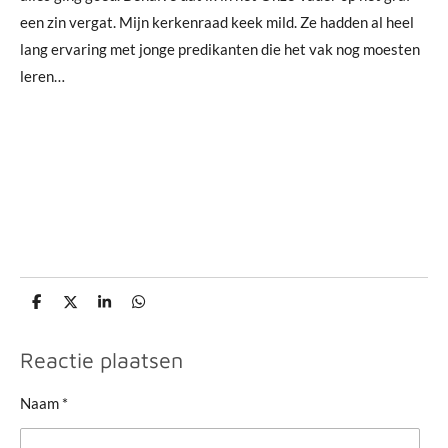
een zin vergat. Mijn kerkenraad keek mild. Ze hadden al heel
lang ervaring met jonge predikanten die het vak nog moesten
leren…
D
D
S
D
e
e
h
e
l
e
a
l
e
l
r
e
Reactie plaatsen
n
e
n
Naam *